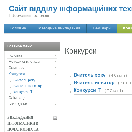
Сайт відділу інформаційних тех
Інформаційні технології
Головна
Методика викладання
Семінари
Кон
Главное меню
Конкурси
Головна
Методика викладання
Семінари
Конкурси
Вчитель року
( 4 Статті )
Вчитель року
Вчитель-новатор
( 2 Статт
Вчитель-новатор
Конкурси ІТ
( 7 Статті )
Конкурси ІТ
Олімпіади
База даних
ВИКЛАДАННЯ
ІНФОРМАТИКИ В
ПОЧАТКОВИХ ТА