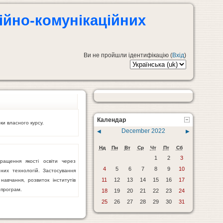
ійно-комунікаційних
Ви не пройшли ідентифікацію (
Вхід
)
Календар
и власного курсу.
December 2022
◀
▶
Нд
Пн
Вт
Ср
Чт
Пт
Сб
1
2
3
ращення якості освіти через
4
5
6
7
8
9
10
них технологій. Застосування
11
12
13
14
15
16
17
авчання, розвиток інститутів
 програм.
18
19
20
21
22
23
24
25
26
27
28
29
30
31