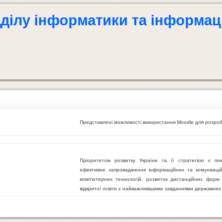
дділу інформатики та інформац
Представлені можливості використання Moodle для розробк
Пріоритетом розвитку України та її стратегією є пок
ефективне запровадження інформаційних та комунікацій
комп'ютерних технологій, розвиток дистанційних форм н
відкритої освіти є найважливішими завданнями державних